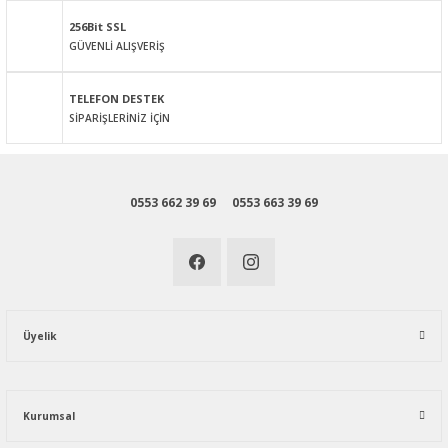
256Bit SSL
GÜVENLİ ALIŞVERİŞ
Gönder
TELEFON DESTEK
SİPARİŞLERİNİZ İÇİN
0553 662 39 69
0553 663 39 69
Üyelik
Kurumsal