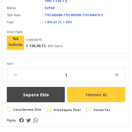
1995 1.4 8V E7J
Marka
SUPAR
Stok Kodu
7701465088-7701465090-7701468419-9
Fiyat
1.041,67 TL + KDV
Ürün Fiyatı
%8
1.250,00 TL
İndirim
1.150,00 TL
KDV Dahil
Adet:
Sepete Ekle
Hemen Al
Arkadaşına Öner
Yorum Yaz
Paylaş: