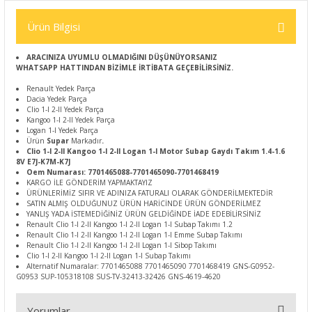
Ürün Bilgisi
ARACINIZA UYUMLU OLMADIĞINI DÜŞÜNÜYORSANIZ
WHATSAPP HATTINDAN BİZİMLE İRTİBATA GEÇEBİLİRSİNİZ.
Renault Yedek Parça
Dacia Yedek Parça
Clio 1-I 2-II Yedek Parça
Kangoo 1-I 2-II Yedek Parça
Logan 1-I Yedek Parça
Ürün
Supar
Markadır
.
Clio 1-I 2-II Kangoo 1-I 2-II Logan 1-I Motor Subap Gaydı Takım 1.4-1.6
8V E7J-K7M-K7J
Oem Numarası: 7701465088-7701465090-7701468419
KARGO İLE GÖNDERİM YAPMAKTAYIZ
ÜRÜNLERİMİZ SIFIR VE ADINIZA FATURALI OLARAK GÖNDERİLMEKTEDİR
SATIN ALMIŞ OLDUĞUNUZ ÜRÜN HARİCİNDE ÜRÜN GÖNDERİLMEZ
YANLIŞ YADA İSTEMEDİĞİNİZ ÜRÜN GELDİĞİNDE İADE EDEBİLİRSİNİZ
Renault Clio 1-I 2-II Kangoo 1-I 2-II Logan 1-I Subap Takımı 1.2
Renault Clio 1-I 2-II Kangoo 1-I 2-II Logan 1-I Emme Subap Takımı
Renault Clio 1-I 2-II Kangoo 1-I 2-II Logan 1-I Sibop Takımı
Clio 1-I 2-II Kangoo 1-I 2-II Logan 1-I Subap Takımı
Alternatif Numaralar: 7701465088 7701465090 7701468419 GNS-G0952-
G0953 SUP-105318108 SUS-TV-32413-32426 GNS-4619-4620
Yorumlar