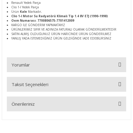
Renault Yedek Parça
Clio 1-I Yedek Parça
Ürün
Kale
Markadır
.
Clio 1-I Motor Su Radyatörü Klimalı Tip 1.4 8V E7J (1990-1998)
Oem Numarası: 7700806575-7701412009
KARGO İLE GÖNDERİM YAPMAKTAYIZ
ÜRÜNLERİMİZ SIFIR VE ADINIZA FATURALI OLARAK GÖNDERİLMEKTEDİR
SATIN ALMIŞ OLDUĞUNUZ ÜRÜN HARİCİNDE ÜRÜN GÖNDERİLMEZ
YANLIŞ YADA İSTEMEDİĞİNİZ ÜRÜN GELDİĞİNDE İADE EDEBİLİRSİNİZ
Yorumlar
Taksit Seçenekleri
Bu ürüne ilk yorumu siz yapın!
Önerileriniz
Yorum Yaz
Bu ürünün fiyat bilgisi, resim, ürün açıklamalarında ve diğer
konularda yetersiz gördüğünüz noktaları öneri formunu
kullanarak tarafımıza iletebilirsiniz.