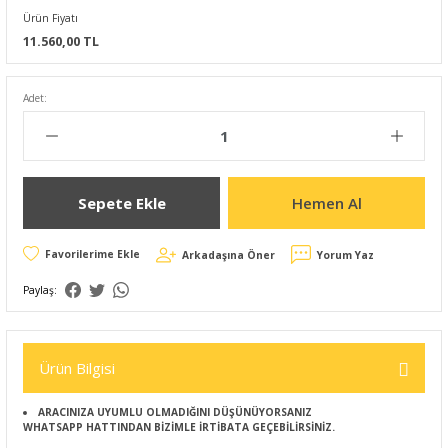
Ürün Fiyatı
11.560,00 TL
Adet:
Sepete Ekle
Hemen Al
Arkadaşına Öner
Yorum Yaz
Paylaş:
Ürün Bilgisi
ARACINIZA UYUMLU OLMADIĞINI DÜŞÜNÜYORSANIZ
WHATSAPP HATTINDAN BİZİMLE İRTİBATA GEÇEBİLİRSİNİZ.