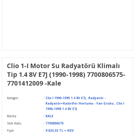
Clio 1-I Motor Su Radyatörü Klimalı
Tip 1.4 8V E7J (1990-1998) 7700806575-
7701412009 -Kale
Kategori
Clio I 1990-1995 1.4 8V E7J
,
Radyatör -
Radyatör+Kalorifer Hortumu - Fan Grubu
,
Clio I
1996-1998 1.4 8V E7J
Marka
KALE
Stok Kodu
7700806575
Fiyat
9.633,33 TL + KDV