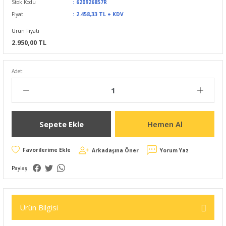
Stok Kodu
620926857R
Fiyat
2.458,33 TL + KDV
Ürün Fiyatı
2.950,00 TL
Adet:
Sepete Ekle
Hemen Al
Arkadaşına Öner
Yorum Yaz
Paylaş:
Ürün Bilgisi