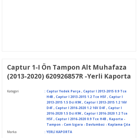
Captur 1-I Ön Tampon Alt Muhafaza
(2013-2020) 620926857R -Yerli Kaporta
Kategori
Captur Yedek Parça
,
Captur I 2013-2015 0.9 Tce
H4B
,
Captur I 2013-2015 1.2 Tce H5F
,
Captur I
2013-2015 1.5 Dci K9K
,
Captur I 2013-2015 1.2 16V
D4F
,
Captur I 2016-2020 1.2 16V D4F
,
Captur I
2016-2020 1.5 Dci K9K
,
Captur I 2016-2020 1.2 Tce
H5F
,
Captur I 2016-2020 0.9 Tce H4B
,
Kaporta -
Tampon - Cam Izgara - Davlumbaz - Kaplama Çıta
Marka
YERLİ KAPORTA