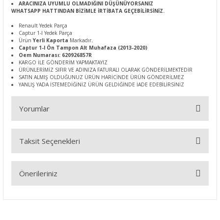
ARACINIZA UYUMLU OLMADIĞINI DÜŞÜNÜYORSANIZ
WHATSAPP HATTINDAN BİZİMLE İRTİBATA GEÇEBİLİRSİNİZ.
Renault Yedek Parça
Captur 1-I Yedek Parça
Ürün
Yerli Kaporta
Markadır
.
Captur 1-I Ön Tampon Alt Muhafaza (2013-2020)
Oem Numarası: 620926857R
KARGO İLE GÖNDERİM YAPMAKTAYIZ
ÜRÜNLERİMİZ SIFIR VE ADINIZA FATURALI OLARAK GÖNDERİLMEKTEDİR
SATIN ALMIŞ OLDUĞUNUZ ÜRÜN HARİCİNDE ÜRÜN GÖNDERİLMEZ
YANLIŞ YADA İSTEMEDİĞİNİZ ÜRÜN GELDİĞİNDE İADE EDEBİLİRSİNİZ
Yorumlar
Taksit Seçenekleri
Bu ürüne ilk yorumu siz yapın!
Önerileriniz
Yorum Yaz
Bu ürünün fiyat bilgisi, resim, ürün açıklamalarında ve diğer
konularda yetersiz gördüğünüz noktaları öneri formunu
kullanarak tarafımıza iletebilirsiniz.