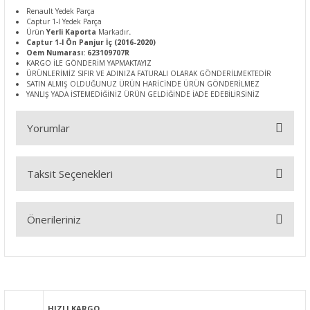
Renault Yedek Parça
Captur 1-I Yedek Parça
Ürün
Yerli Kaporta
Markadır
.
Captur 1-I Ön Panjur İç (2016-2020)
Oem Numarası: 623109707R
KARGO İLE GÖNDERİM YAPMAKTAYIZ
ÜRÜNLERİMİZ SIFIR VE ADINIZA FATURALI OLARAK GÖNDERİLMEKTEDİR
SATIN ALMIŞ OLDUĞUNUZ ÜRÜN HARİCİNDE ÜRÜN GÖNDERİLMEZ
YANLIŞ YADA İSTEMEDİĞİNİZ ÜRÜN GELDİĞİNDE İADE EDEBİLİRSİNİZ
Yorumlar
Taksit Seçenekleri
Bu ürüne ilk yorumu siz yapın!
Önerileriniz
Yorum Yaz
Bu ürünün fiyat bilgisi, resim, ürün açıklamalarında ve diğer
konularda yetersiz gördüğünüz noktaları öneri formunu
kullanarak tarafımıza iletebilirsiniz.
Görüş ve önerileriniz için teşekkür ederiz.
HIZLI KARGO