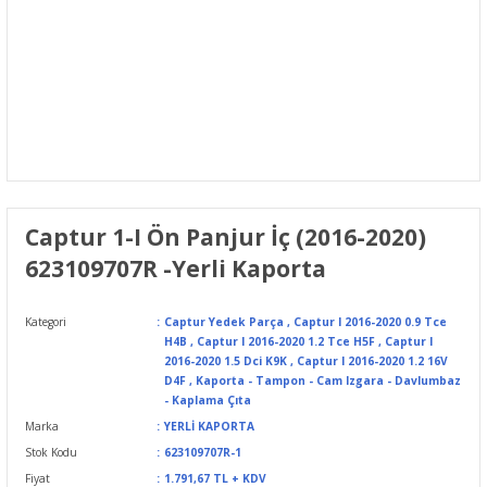
Captur 1-I Ön Panjur İç (2016-2020)
623109707R -Yerli Kaporta
Kategori
Captur Yedek Parça
,
Captur I 2016-2020 0.9 Tce
H4B
,
Captur I 2016-2020 1.2 Tce H5F
,
Captur I
2016-2020 1.5 Dci K9K
,
Captur I 2016-2020 1.2 16V
D4F
,
Kaporta - Tampon - Cam Izgara - Davlumbaz
- Kaplama Çıta
Marka
YERLİ KAPORTA
Stok Kodu
623109707R-1
Fiyat
1.791,67 TL + KDV