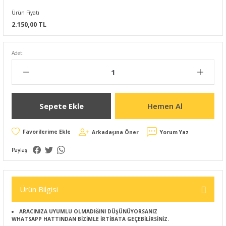
Ürün Fiyatı
2.150,00 TL
Adet:
Sepete Ekle
Hemen Al
Arkadaşına Öner
Yorum Yaz
Paylaş:
Ürün Bilgisi
ARACINIZA UYUMLU OLMADIĞINI DÜŞÜNÜYORSANIZ
WHATSAPP HATTINDAN BİZİMLE İRTİBATA GEÇEBİLİRSİNİZ.