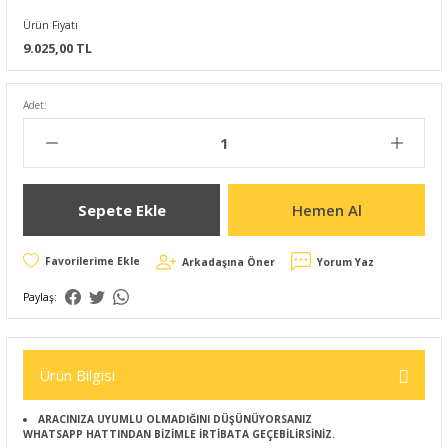
Ürün Fiyatı
9.025,00 TL
Adet:
Sepete Ekle
Hemen Al
Arkadaşına Öner
Yorum Yaz
Paylaş:
Ürün Bilgisi
ARACINIZA UYUMLU OLMADIĞINI DÜŞÜNÜYORSANIZ
WHATSAPP HATTINDAN BİZİMLE İRTİBATA GEÇEBİLİRSİNİZ.