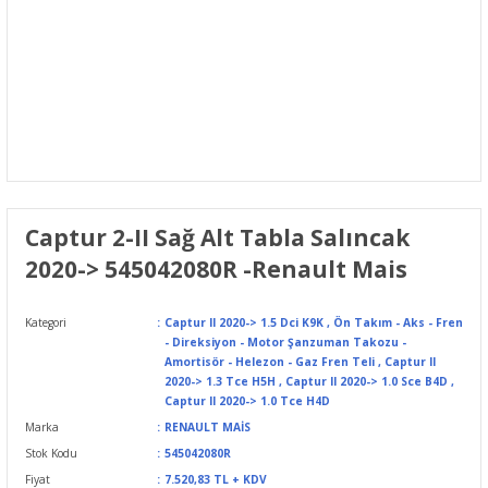
Captur 2-II Sağ Alt Tabla Salıncak
2020-> 545042080R -Renault Mais
Kategori
Captur II 2020-> 1.5 Dci K9K
,
Ön Takım - Aks - Fren
- Direksiyon - Motor Şanzuman Takozu -
Amortisör - Helezon - Gaz Fren Teli
,
Captur II
2020-> 1.3 Tce H5H
,
Captur II 2020-> 1.0 Sce B4D
,
Captur II 2020-> 1.0 Tce H4D
Marka
RENAULT MAİS
Stok Kodu
545042080R
Fiyat
7.520,83 TL + KDV