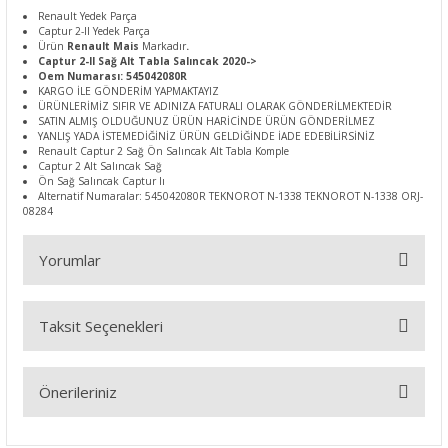
Renault Yedek Parça
Captur 2-II Yedek Parça
Ürün
Renault Mais
Markadır
.
Captur 2-II Sağ Alt Tabla Salıncak 2020->
Oem Numarası: 545042080R
KARGO İLE GÖNDERİM YAPMAKTAYIZ
ÜRÜNLERİMİZ SIFIR VE ADINIZA FATURALI OLARAK GÖNDERİLMEKTEDİR
SATIN ALMIŞ OLDUĞUNUZ ÜRÜN HARİCİNDE ÜRÜN GÖNDERİLMEZ
YANLIŞ YADA İSTEMEDİĞİNİZ ÜRÜN GELDİĞİNDE İADE EDEBİLİRSİNİZ
Renault Captur 2 Sağ Ön Salıncak Alt Tabla Komple
Captur 2 Alt Salıncak Sağ
Ön Sağ Salıncak Captur Iı
Alternatif Numaralar: 545042080R TEKNOROT N-1338 TEKNOROT N-1338 ORJ-
08284
Yorumlar
Taksit Seçenekleri
Bu ürüne ilk yorumu siz yapın!
Önerileriniz
Yorum Yaz
Bu ürünün fiyat bilgisi, resim, ürün açıklamalarında ve diğer