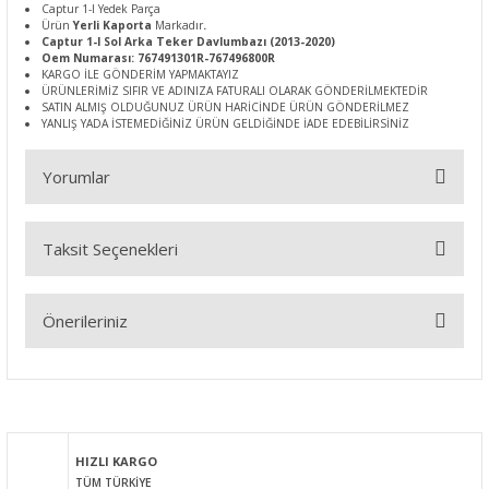
Captur 1-I Yedek Parça
Ürün
Yerli Kaporta
Markadır
.
Captur 1-I Sol Arka Teker Davlumbazı (2013-2020)
Oem Numarası: 767491301R-767496800R
KARGO İLE GÖNDERİM YAPMAKTAYIZ
ÜRÜNLERİMİZ SIFIR VE ADINIZA FATURALI OLARAK GÖNDERİLMEKTEDİR
SATIN ALMIŞ OLDUĞUNUZ ÜRÜN HARİCİNDE ÜRÜN GÖNDERİLMEZ
YANLIŞ YADA İSTEMEDİĞİNİZ ÜRÜN GELDİĞİNDE İADE EDEBİLİRSİNİZ
Yorumlar
Taksit Seçenekleri
Bu ürüne ilk yorumu siz yapın!
Önerileriniz
Yorum Yaz
Bu ürünün fiyat bilgisi, resim, ürün açıklamalarında ve diğer
konularda yetersiz gördüğünüz noktaları öneri formunu
kullanarak tarafımıza iletebilirsiniz.
Görüş ve önerileriniz için teşekkür ederiz.
HIZLI KARGO
TÜM TÜRKİYE
Ürün resmi kalitesiz, bozuk veya görüntülenemiyor.