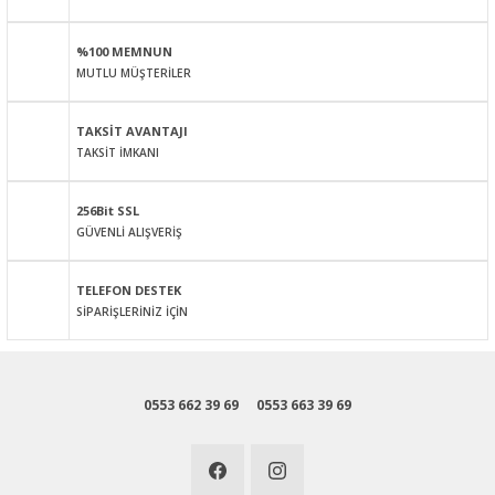
Ürün açıklamasında eksik bilgiler bulunuyor.
%100 MEMNUN
Ürün bilgilerinde hatalar bulunuyor.
MUTLU MÜŞTERİLER
Ürün fiyatı diğer sitelerden daha pahalı.
Bu ürüne benzer farklı alternatifler olmalı.
TAKSİT AVANTAJI
TAKSİT İMKANI
256Bit SSL
GÜVENLİ ALIŞVERİŞ
Gönder
TELEFON DESTEK
SİPARİŞLERİNİZ İÇİN
0553 662 39 69
0553 663 39 69