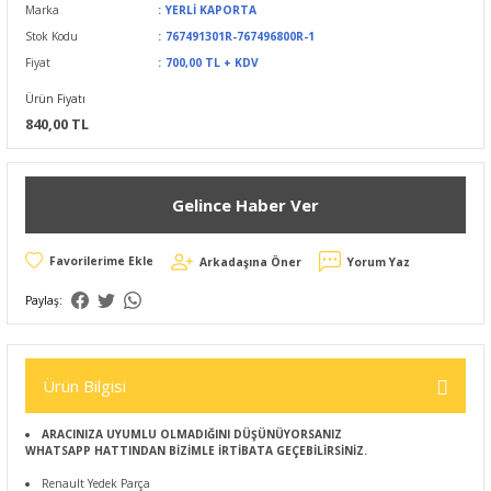
Marka
YERLİ KAPORTA
Stok Kodu
767491301R-767496800R-1
Fiyat
700,00 TL + KDV
Ürün Fiyatı
840,00 TL
Gelince Haber Ver
Arkadaşına Öner
Yorum Yaz
Paylaş:
Ürün Bilgisi
ARACINIZA UYUMLU OLMADIĞINI DÜŞÜNÜYORSANIZ
WHATSAPP HATTINDAN BİZİMLE İRTİBATA GEÇEBİLİRSİNİZ.
Renault Yedek Parça