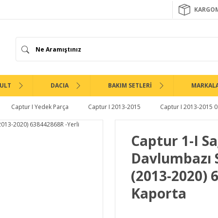
KARGOM
ULT
DACIA
BAKIM SETLERİ
MARKAL
Captur I Yedek Parça
Captur I 2013-2015
Captur I 2013-2015 0
Captur 1-I S
Davlumbazı 
(2013-2020) 
Kaporta