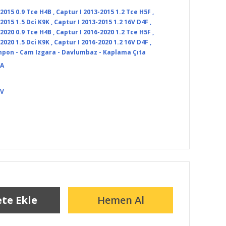
-2015 0.9 Tce H4B
,
Captur I 2013-2015 1.2 Tce H5F
,
2015 1.5 Dci K9K
,
Captur I 2013-2015 1.2 16V D4F
,
-2020 0.9 Tce H4B
,
Captur I 2016-2020 1.2 Tce H5F
,
2020 1.5 Dci K9K
,
Captur I 2016-2020 1.2 16V D4F
,
pon - Cam Izgara - Davlumbaz - Kaplama Çıta
TA
DV
te Ekle
Hemen Al