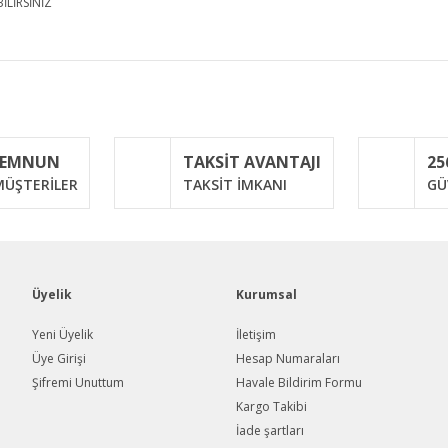
İLİRSİNİZ
iğer konularda yetersiz gördüğünüz noktaları öneri formunu kullanarak taraf
Bu ürüne ilk yorumu siz yapın!
MEMNUN
TAKSİT AVANTAJI
25
Yorum Yaz
ÜŞTERİLER
TAKSİT İMKANI
GÜ
Üyelik
Kurumsal
Yeni Üyelik
İletişim
Üye Girişi
Hesap Numaraları
Şifremi Unuttum
Havale Bildirim Formu
Gönder
Kargo Takibi
İade şartları