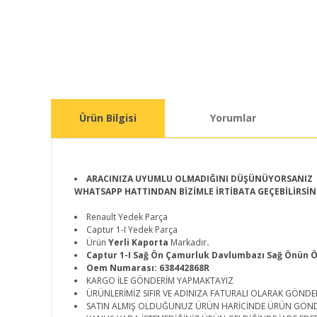
Ürün Bilgisi
Yorumlar
ARACINIZA UYUMLU OLMADIĞINI DÜŞÜNÜYORSANIZ
WHATSAPP HATTINDAN BİZİMLE İRTİBATA GEÇEBİLİRSİN
Renault Yedek Parça
Captur 1-I Yedek Parça
Ürün
Yerli Kaporta
Markadır
.
Captur 1-I Sağ Ön Çamurluk Davlumbazı Sağ Önün Ön
Oem Numarası: 638442868R
KARGO İLE GÖNDERİM YAPMAKTAYIZ
ÜRÜNLERİMİZ SIFIR VE ADINIZA FATURALI OLARAK GÖNDE
SATIN ALMIŞ OLDUĞUNUZ ÜRÜN HARİCİNDE ÜRÜN GÖN