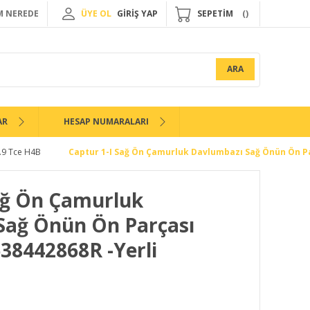
 NEREDE
ÜYE OL
GİRİŞ YAP
SEPETİM
ARA
AR
HESAP NUMARALARI
.9 Tce H4B
Captur 1-I Sağ Ön Çamurluk Davlumbazı Sağ Önün Ön Pa
ağ Ön Çamurluk
Sağ Önün Ön Parçası
638442868R -Yerli