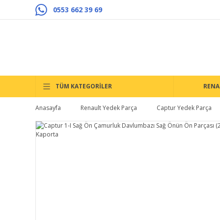
0553 662 39 69
TÜM KATEGORİLER
RENA
Anasayfa
Renault Yedek Parça
Captur Yedek Parça