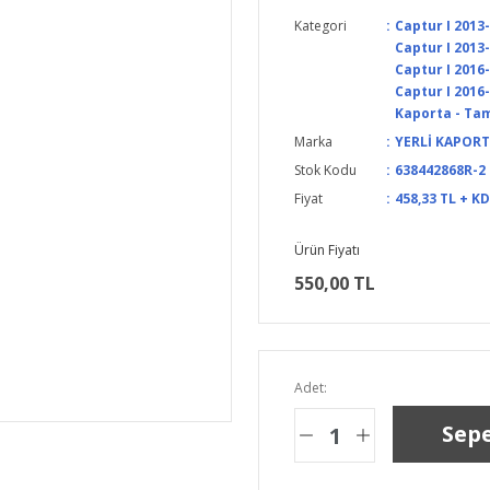
Kategori
Captur I 2013
Captur I 2013-
Captur I 2016
Captur I 2016-
Kaporta - Tam
Marka
YERLİ KAPOR
Stok Kodu
638442868R-2
Fiyat
458,33 TL + K
Ürün Fiyatı
550,00 TL
Adet:
Sepe