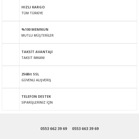
HIZLI KARGO
TÜM TÜRKİYE
Ürün resmi kalitesiz, bozuk veya görüntülenemiyor.
Ürün açıklamasında eksik bilgiler bulunuyor.
%100 MEMNUN
Ürün bilgilerinde hatalar bulunuyor.
MUTLU MÜŞTERİLER
Ürün fiyatı diğer sitelerden daha pahalı.
Bu ürüne benzer farklı alternatifler olmalı.
TAKSİT AVANTAJI
TAKSİT İMKANI
Gönder
256Bit SSL
GÜVENLİ ALIŞVERİŞ
TELEFON DESTEK
SİPARİŞLERİNİZ İÇİN
0553 662 39 69
0553 663 39 69