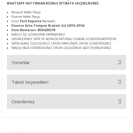
WHATSAPP HATTINDAN BİZİMLE İRTİBATA GEÇEBİLİRSİNİZ.
Renault Yedek Parça
Fluence Yedek Parça
Ürün
Yerli Kaporta
Markadır
.
Fluence Arka Tampon Braketi Sol (2010-2016)
Oem Numarası: 850420027R
KARGO İLE GÖNDERİM YAPMAKTAYIZ
ÜRÜNLERİMİZ SIFIR VE ADINIZA FATURALI OLARAK GÖNDERİLMEKTEDİR
SATIN ALMIŞ OLDUĞUNUZ ÜRÜN HARİCİNDE ÜRÜN GÖNDERİLMEZ
YANLIŞ YADA İSTEMEDİĞİNİZ ÜRÜN GELDİĞİNDE İADE EDEBİLİRSİNİZ
Yorumlar
Taksit Seçenekleri
Bu ürüne ilk yorumu siz yapın!
Önerileriniz
Yorum Yaz
Bu ürünün fiyat bilgisi, resim, ürün açıklamalarında ve diğer
konularda yetersiz gördüğünüz noktaları öneri formunu
kullanarak tarafımıza iletebilirsiniz.
Görüş ve önerileriniz için teşekkür ederiz.