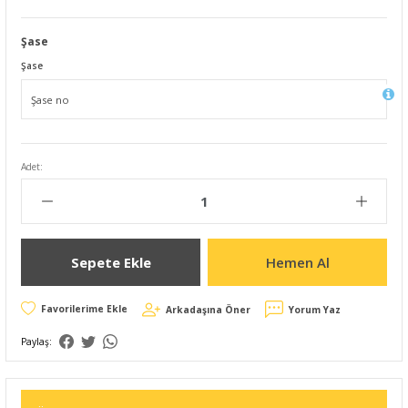
Şase
Şase
Adet:
Sepete Ekle
Hemen Al
Arkadaşına Öner
Yorum Yaz
Paylaş: