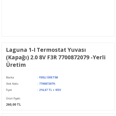
Laguna 1-I Termostat Yuvası
(Kapağı) 2.0 8V F3R 7700872079 -Yerli
Üretim
Marka
YERLİ ÜRETİM
Stok Kodu
7700872079-
Fiyat
216,67 TL + KDV
Ürün Fiyatı
260,00 TL