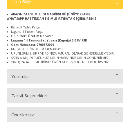
Ürün Bilgisi
ARACINIZA UYUMLU OLMADIĞINI DÜŞÜNÜYORSANIZ
WHATSAPP HATTINDAN BİZİMLE İRTİBATA GEÇEBİLİRSİNİZ.
Renault Yedek Parça
Laguna 1-I Yedek Parça
Ürün
Yerli Üretim
Markadır
.
Laguna 1-I Termostat Yuvası (Kapağı) 2.0 8V F3R
Oem Numarası: 7700872079
KARGO İLE GÖNDERİM YAPMAKTAYIZ
ÜRÜNLERİMİZ SIFIR VE ADINIZA FATURALI OLARAK GÖNDERİLMEKTEDİR
SATIN ALMIŞ OLDUĞUNUZ ÜRÜN HARİCİNDE ÜRÜN GÖNDERİLMEZ
YANLIŞ YADA İSTEMEDİĞİNİZ ÜRÜN GELDİĞİNDE İADE EDEBİLİRSİNİZ
Yorumlar
Taksit Seçenekleri
Bu ürüne ilk yorumu siz yapın!
Önerileriniz
Yorum Yaz
Bu ürünün fiyat bilgisi, resim, ürün açıklamalarında ve diğer