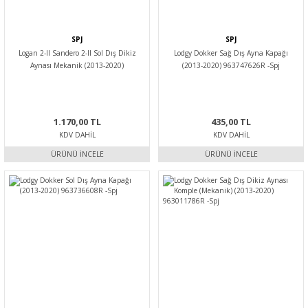
SPJ
SPJ
Logan 2-II Sandero 2-II Sol Dış Dikiz
Lodgy Dokker Sağ Dış Ayna Kapağı
Aynası Mekanik (2013-2020)
(2013-2020) 963747626R -Spj
963026440R -Spj
1.170,00 TL
435,00 TL
KDV DAHIL
KDV DAHIL
ÜRÜNÜ İNCELE
ÜRÜNÜ İNCELE