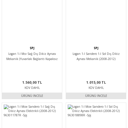
SPJ
SPJ
Logan 1-I Mcv Sağ Dış Dikiz Aynası
Logan 1-I Sandero 1-I Sol Dış Dikiz
Mekanik (Yuvarlak Bağlantı Kapaksız
Aynası Mekanik (2008-2012)
Tip) (08-12) 963025583R -Spj
963021832R -Spj
1.560,00 TL
1.015,00 TL
KDV DAHIL
KDV DAHIL
ÜRÜNÜ İNCELE
ÜRÜNÜ İNCELE