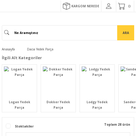
KARGOM NEREDE
ARA
Anasayfa
Dacia Yedek Parça
İlgili Alt Kategoriler
Logan Yedek
Dokker Yedek
Lodgy Yedek
Sander
Parça
Parça
Parça
Pa
Toplam 28 ürün
Stoktakiler