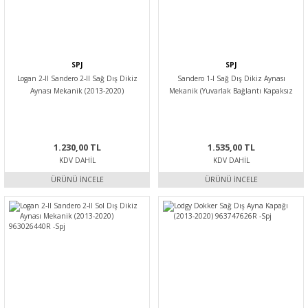
SPJ
SPJ
Logan 2-II Sandero 2-II Sağ Dış Dikiz
Sandero 1-I Sağ Dış Dikiz Aynası
Aynası Mekanik (2013-2020)
Mekanik (Yuvarlak Bağlantı Kapaksız
963017220R -Spj
Tip) (08-12) 963025583R -Spj
1.230,00 TL
1.535,00 TL
KDV DAHIL
KDV DAHIL
ÜRÜNÜ İNCELE
ÜRÜNÜ İNCELE