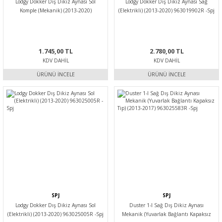
Lodgy Dokker Dış Dikiz Aynası Sol
Lodgy Dokker Dış Dikiz Aynası Sağ
Komple (Mekanik) (2013-2020)
(Elektrikli) (2013-2020) 963019902R -Spj
963026216R -Spj
1.745,00 TL
2.780,00 TL
KDV DAHIL
KDV DAHIL
ÜRÜNÜ İNCELE
ÜRÜNÜ İNCELE
SPJ
SPJ
Lodgy Dokker Dış Dikiz Aynası Sol
Duster 1-I Sağ Dış Dikiz Aynası
(Elektrikli) (2013-2020) 963025005R -Spj
Mekanik (Yuvarlak Bağlantı Kapaksız