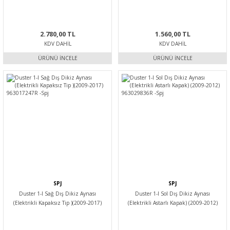
Tip) (2013-2017) 963025583R -Spj
2.780,00 TL
1.560,00 TL
KDV DAHIL
KDV DAHIL
ÜRÜNÜ İNCELE
ÜRÜNÜ İNCELE
SPJ
SPJ
Duster 1-I Sağ Dış Dikiz Aynası
Duster 1-I Sol Dış Dikiz Aynası
(Elektrikli Kapaksız Tip )(2009-2017)
(Elektrikli Astarlı Kapak) (2009-2012)
963017247R -Spj
963029836R -Spj