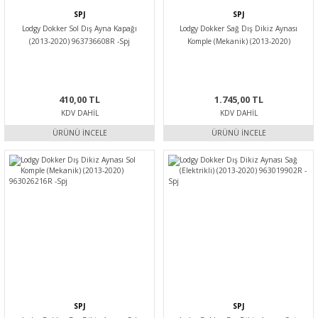
SPJ
SPJ
Lodgy Dokker Sol Dış Ayna Kapağı
Lodgy Dokker Sağ Dış Dikiz Aynası
(2013-2020) 963736608R -Spj
Komple (Mekanik) (2013-2020)
963011786R -Spj
410,00 TL
1.745,00 TL
KDV DAHIL
KDV DAHIL
ÜRÜNÜ İNCELE
ÜRÜNÜ İNCELE
SPJ
SPJ